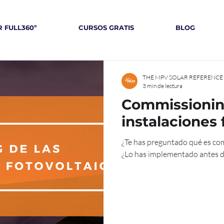
 FULL360º
CURSOS GRATIS
BLOG
THE MPV SOLAR REFERENCE
3 min de lectura
Commissionin
instalaciones 
¿Te has preguntado qué es commissioning o tienes dudas sobre ello?