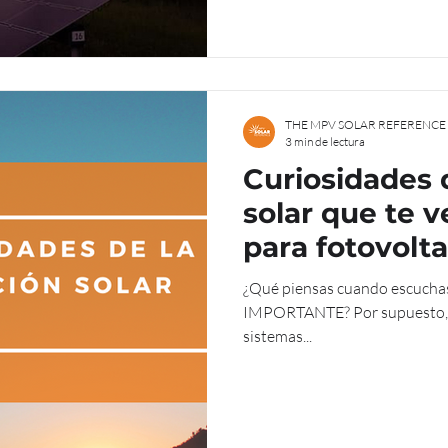
THE MPV SOLAR REFERENCE
3 min de lectura
Curiosidades d
solar que te 
para fotovolta
¿Qué piensas cuando escuchas so
IMPORTANTE? Por supuesto, la
sistemas...