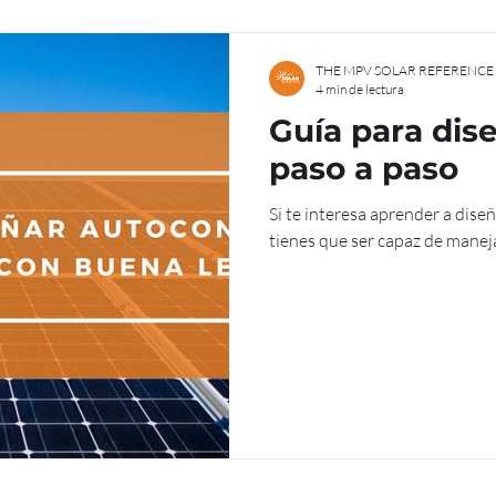
THE MPV SOLAR REFERENCE
4 min de lectura
Guía para di
paso a paso
Si te interesa aprender a dis
tienes que ser capaz de manejar