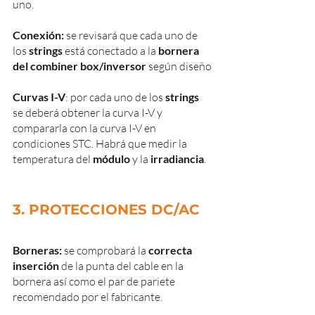
uno.
Conexión:
 se revisará que cada uno de 
los
 strings 
está conectado a la 
bornera 
del combiner box/inversor
 según diseño
Curvas I-V
: por cada uno de los
 strings
se deberá obtener la curva I-V y 
compararla con la curva I-V en 
condiciones STC. Habrá que medir la 
temperatura del 
módulo
 y la 
irradiancia
.
3. PROTECCIONES DC/AC
Borneras: 
se comprobará la 
correcta 
inserción
 de la punta del cable en la 
bornera así como el par de pariete 
recomendado por el fabricante.