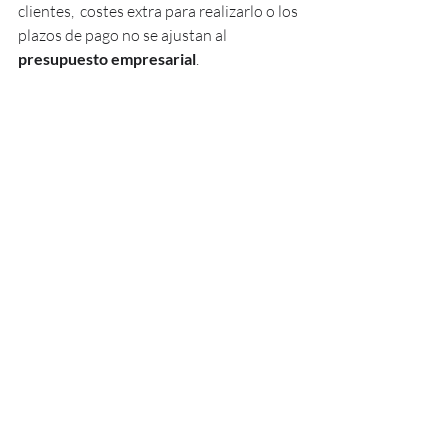
clientes,  costes extra para realizarlo o los 
plazos de pago no se ajustan al 
presupuesto empresarial
. 
Pero RECUERDA si lo que buscas es 
lograr un
 proyecto fotovoltaico exitoso
es necesario aplicarlo para  evitar caer en 
errores que podrían afectar a tu cliente y 
empresa .
#autoconsumofotovoltaico
#formacionfotovoltaica
#clientesfotovoltaicos
#diseñofotovoltaico
#instalacionfotovoltaica
#emprenderfotovoltaica
#empresasfotovoltaica
#fotovoltaica
#autoconsumosolar