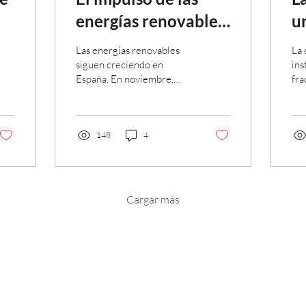
energías renovables
u
en España
e
Las energías renovables
La 
en
siguen creciendo en
ins
España. En noviembre,
fra
e
aportaron más de la mitad
ene
de la electricidad
generada.
148
4
Cargar más
Aviso legal
Política de cookies