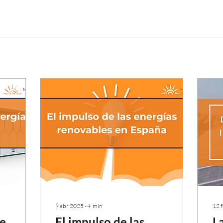
9 abr 2025
∙
4
min
12 
e
El impulso de las
L