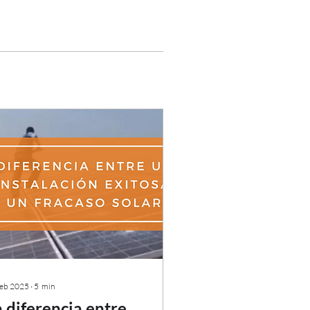
feb 2025
∙
5
min
a diferencia entre