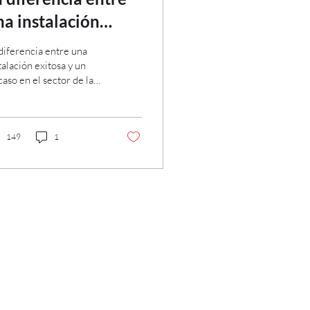
na instalación
xitosa y un fracaso
diferencia entre una
 el sector de la
talación exitosa y un
caso en el sector de la
nergía solar
rgía solar
149
1