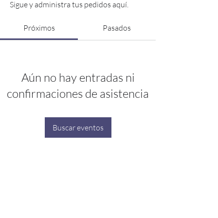
Sigue y administra tus pedidos aquí.
Próximos
Pasados
Aún no hay entradas ni
confirmaciones de asistencia
Buscar eventos
CONTACTO
hola@mpvsolarreference.com
+34 650 45 66 51
Aviso legal
Política de cookies
Click aquí para escribirnos
por WhatsApp