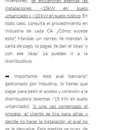
inversores), 
se encuentran exentas las 
instalaciones <15kW en suelo 
urbanizado y <10 kW en suelo rústico
. En 
todo caso, consulta el procedimiento en 
Industria de cada CA. ¿Cómo sucede 
esto? Mandas un correo, te mandan la 
carta de pago, lo pagas, te dan el ‘okay’ y 
con ese ‘okay’ ya puedes ir a la 
distribuidora.
➡️ Importante: este aval bancario*, 
gestionado por Industria, lo tienes que 
pagar para pedir el acceso y conexión a la 
distribuidora (exentas <15 kW en suelo 
urbanizado). 
Si una vez comenzado el 
proceso, el cliente se tira para atrás y 
decide no hacer la instalación, el aval no 
se le devuelve
. Esta medida se puso, de 