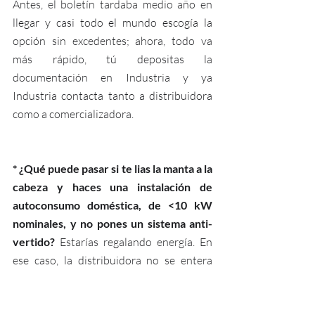
Antes, el boletín tardaba medio año en 
llegar y casi todo el mundo escogía la 
opción sin excedentes; ahora, todo va 
más rápido, tú depositas la 
documentación en Industria y ya 
Industria contacta tanto a distribuidora 
como a comercializadora. 
* ¿Qué puede pasar si te lias la manta a la 
cabeza y haces una instalación de 
autoconsumo doméstica, de <10 kW 
nominales, y no pones un sistema anti-
vertido? 
Estarías regalando energía. En 
ese caso, la distribuidora no se entera 
porque es menor de 15 kW, no hay que 
pedirle nada, y el Ayuntamiento no 