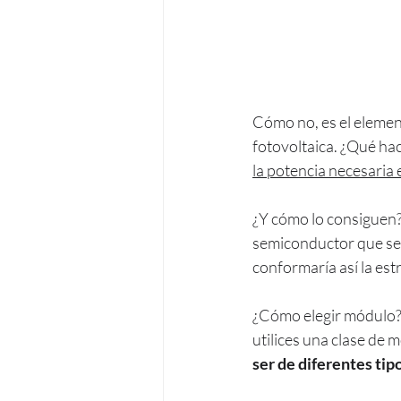
Cómo no, es el elemen
fotovoltaica. ¿Qué ha
la potencia necesari
¿Y cómo lo consiguen? 
semiconductor que se 
conformaría así la est
¿Cómo elegir módulo? 
utilices una clase de m
ser de diferentes tip