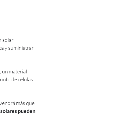
 solar 
ca y suministrar 
 un material 
nto de células 
nvendrá más que 
 solares pueden 