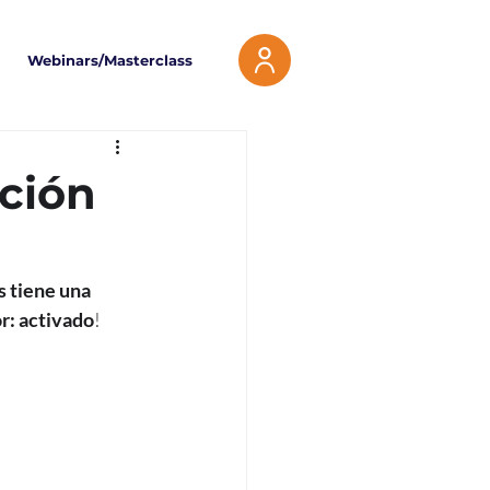
Webinars/Masterclass
ación
s tiene una 
r: activado
!