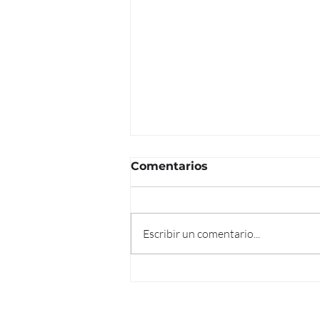
Comentarios
Escribir un comentario...
Almacenamiento de
energía solar en LATAM
CONTACTO