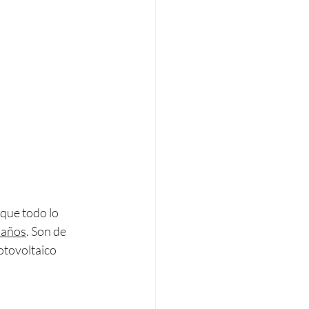
 que todo lo 
e años
. Son de 
otovoltaico 