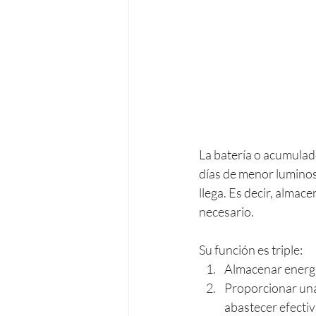
La batería o acumulado
días de menor luminosi
llega. Es decir, almac
necesario. 
Su función es triple:
Almacenar energí
Proporcionar una
abastecer efecti