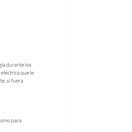
ía durante los 
eléctrica que le 
e, si fuera 
como para 