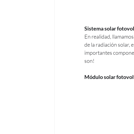
Sistema solar fotovo
En realidad, llamamos
de la radiación solar, 
importantes componen
son!
Módulo solar fotovolt