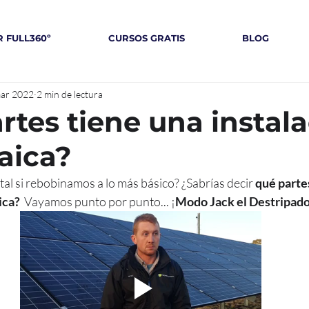
 FULL360º
CURSOS GRATIS
BLOG
ar 2022
2 min de lectura
rtes tiene una instal
taica?
al si rebobinamos a lo más básico? ¿Sabrías decir 
qué parte
ica?
  Vayamos punto por punto... ¡
Modo Jack el Destripado