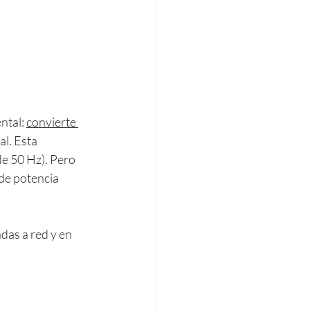
ntal: 
convierte 
l. Esta 
e 50 Hz). Pero 
de potencia 
das a red y en 