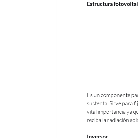
Estructura fotovolta
Es un componente pasivo
sustenta. Sirve para 
f
vital importancia ya q
reciba la radiación so
Inversor