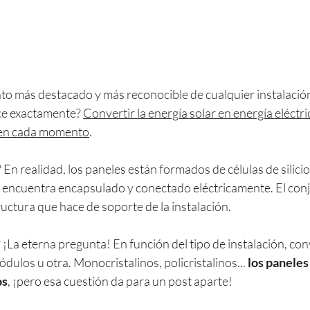
to más destacado y más reconocible de cualquier instalación
ce exactamente? 
Convertir la energía solar en energía eléctri
a en cada momento
.
En realidad, los paneles están formados de células de silicio,
encuentra encapsulado y conectado eléctricamente. El conju
ructura que hace de soporte de la instalación.
¡La eterna pregunta! En función del tipo de instalación, co
ódulos u otra. Monocristalinos, policristalinos... 
los paneles
os
, ¡pero esa cuestión da para un post aparte!