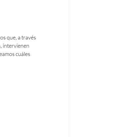
os que, a través 
, intervienen 
eamos cuáles 