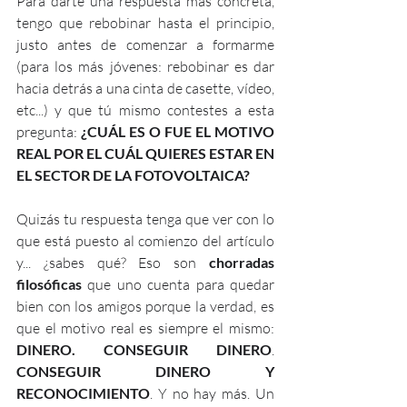
Para darte una respuesta más concreta, 
tengo que rebobinar hasta el principio, 
justo antes de comenzar a formarme 
(para los más jóvenes: rebobinar es dar 
hacia detrás a una cinta de casette, vídeo, 
etc...) y que tú mismo contestes a esta 
pregunta: 
¿CUÁL ES O FUE EL MOTIVO 
REAL POR EL CUÁL QUIERES ESTAR EN 
EL SECTOR DE LA FOTOVOLTAICA?
Quizás tu respuesta tenga que ver con lo 
que está puesto al comienzo del artículo 
y... ¿sabes qué? Eso son 
chorradas 
filosóficas
 que uno cuenta para quedar 
bien con los amigos porque la verdad, es 
que el motivo real es siempre el mismo: 
DINERO. CONSEGUIR DINERO
. 
CONSEGUIR DINERO Y 
RECONOCIMIENTO
. Y no hay más. Un 