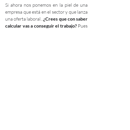
Si ahora nos ponemos en la piel de una 
empresa que está en el sector y que lanza 
una oferta laboral...
¿Crees que con saber 
calcular vas a conseguir el trabajo?
 Pues 
aquí la respuesta no es del todo NO, 
siempre y cuando tengas un título, y esto 
es porque, a pesar de que no tendrás ni el 
20% de los conocimientos que el puesto 
realmente exige, las empresas ya tienen 
asumido que te deben formar. Y DIGO 
YO...¡Vaya pérdida de energía por parte 
de las empresas y por parte del novel 
fotovoltaico! Piensa en todo el tiempo 
que el nuevo fotovoltaico ha invertido en 
aprender algo que no llega a mínimos y 
piensa también en toda la energía que la 
empresa debe emplear en enseñar el día a 
día al junior fotovoltaico.