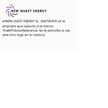
👉NEW QUEST ENERGY SL , B42700476, es la
empresa que soporta a la marca
TheMPVSolarReference. No te extrañes si ves
este otro logo en tu factura.
👉Una vez se confirme tu matrícula, te llegará
tu factura, tu recibo, tu certificado de
estudiante, tu acceso a la plataforma y tu mail
de bienvenida🚀 ¡REVISA TUS BANDEJAS DE
CORREO!
ELIGE TU MÉTODO DE PAGO