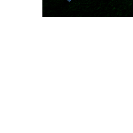
CONTACTO
hola@mpvsolarreference.com
+34 650 45 66 51
Click aquí para escribirnos por W
Co