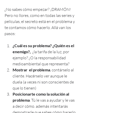
¿No sabes cómo empezar? ¡DRAMÓN! 
Pero no llores, como en todas las series y 
películas, el secreto está en el problema y 
te contamos cómo hacerlo. Allá van los 
pasos:
¿Cuál es su problema? ¿Quién es el 
enemigo?,  
¿la tarifa de la luz, por 
ejemplo? ¿O la responsabilidad  
medioambiental que representa?
Mostrar  el problema
, contárselo al 
cliente. Hacérselo ver aunque le 
duela (a veces ni son conscientes de 
que lo tienen)
Posicionarte como la solución al 
problema
. Tú le vas a ayudar y le vas 
a decir cómo. además intentarás 
demostrarle que sabes cómo hacerlo