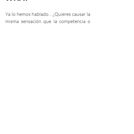
Ya lo hemos hablado… ¿Quieres causar la 
misma sensación que la competencia o 
conectar de forma distinta con el cliente? 
Deslígate de la 
praxis
 convencional y 
¡atento/a al manual de instrucciones!
¿Cómo transformar tu estrategia de 
venta para diferenciarte?
“
Yo vendo 
instalaciones fotovoltaicas con los mejores 
componentes para que ahorres energía
”. No 
funciona lo mires por donde lo mires, es 
un mensaje insulso, desfasado. Empieza 
mal porque, de primeras, el protagonista 
de la historia eres tú, no tu cliente. 