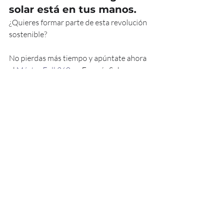
solar está en tus manos.
¿Quieres formar parte de esta revolución 
sostenible?
No pierdas más tiempo y apúntate ahora 
al 
Máster Full 360
 en Energía Solar 
Fotovoltaica. Toma el control de tu 
futuro profesional en las energías 
renovables.
Pincha aquí