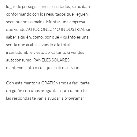
lugar de perseguir unos resultados, se acaban
conformando con los resultados que lleguen,
sean buenos o malos. Montar una empresa
que vende AUTOCONSUMO INDUSTRIAL sin
saber a quién, cómo, por qué y cuánto es una
senda que acaba llevando a la total
ircentidumbre y esto aplica tanto si vendes
autoconsumo, PANELES SOLARES,
mantenimiento o cualquier otro servicio.
Con esta mentoría GRATIS vamos a facilitarte
un guión con unas preguntas que cuando te
las respondas te van a ayudar a programar
correctamente los objetivos y las acciones
necesarias para alcanzarlos.
Además se analizarán las áreas en fotovoltaica
que más se están desarrollando para que así